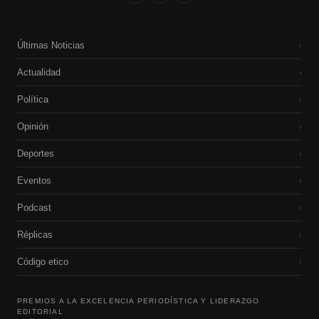
Últimas Noticias
›
Actualidad
›
Política
›
Opinión
›
Deportes
›
Eventos
›
Podcast
›
Réplicas
›
Código etico
›
PREMIOS A LA EXCELENCIA PERIODÍSTICA Y LIDERAZGO
EDITORIAL