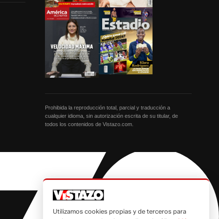
Prohibida la reproducción total, parcial y traducción a
cualquier idioma, sin autorización escrita de su titular, de
todos los contenidos de Vistazo.com.
Utilizamos cookies propias y de terceros para