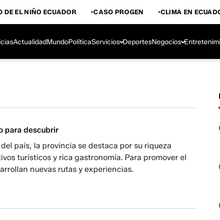
 DE EL NIÑO ECUADOR
CASO PROGEN
CLIMA EN ECUAD
icias
Actualidad
Mundo
Política
Servicios
Deportes
Negocios
Entretenim
o para descubrir
 del país, la provincia se destaca por su riqueza
ctivos turísticos y rica gastronomía. Para promover el
arrollan nuevas rutas y experiencias.