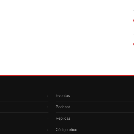
Eventos
›
Podcast
›
Réplicas
›
Código etico
›