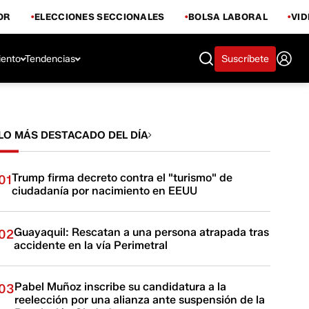
OR
ELECCIONES SECCIONALES
BOLSA LABORAL
VI
iento
Tendencias
Suscríbete
LO MÁS DESTACADO DEL DÍA
Trump firma decreto contra el "turismo" de
01
ciudadanía por nacimiento en EEUU
Guayaquil: Rescatan a una persona atrapada tras
02
accidente en la vía Perimetral
Pabel Muñoz inscribe su candidatura a la
03
reelección por una alianza ante suspensión de la