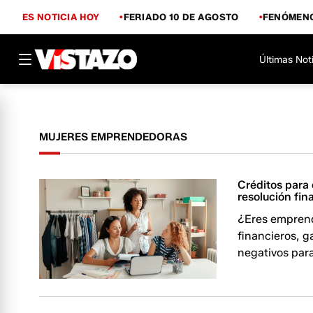
ES NOTICIA HOY
FERIADO 10 DE AGOSTO
FENÓMENO
Últimas Not
MUJERES EMPRENDEDORAS
Créditos para
resolución fin
¿Eres emprend
financieros, g
negativos para