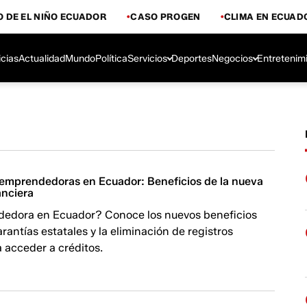
 DE EL NIÑO ECUADOR
CASO PROGEN
CLIMA EN ECUAD
icias
Actualidad
Mundo
Política
Servicios
Deportes
Negocios
Entretenim
 emprendedoras en Ecuador: Beneficios de la nueva
anciera
edora en Ecuador? Conoce los nuevos beneficios
arantías estatales y la eliminación de registros
 acceder a créditos.