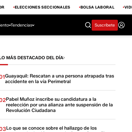
OR
ELECCIONES SECCIONALES
BOLSA LABORAL
VI
iento
Tendencias
Suscríbete
LO MÁS DESTACADO DEL DÍA
Guayaquil: Rescatan a una persona atrapada tras
01
accidente en la vía Perimetral
Pabel Muñoz inscribe su candidatura a la
02
reelección por una alianza ante suspensión de la
Revolución Ciudadana
Lo que se conoce sobre el hallazgo de los
03