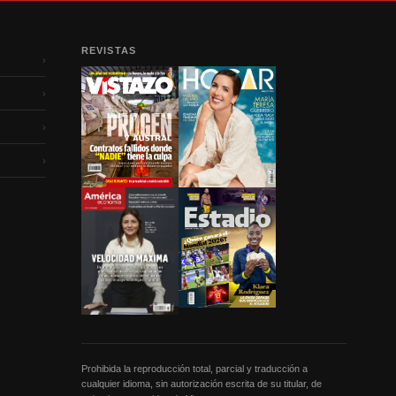
REVISTAS
›
›
›
›
Prohibida la reproducción total, parcial y traducción a
cualquier idioma, sin autorización escrita de su titular, de