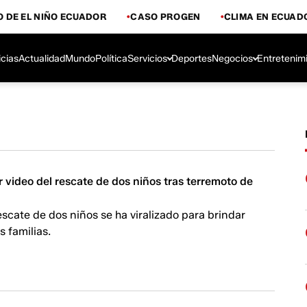
 DE EL NIÑO ECUADOR
CASO PROGEN
CLIMA EN ECUAD
icias
Actualidad
Mundo
Política
Servicios
Deportes
Negocios
Entretenim
 video del rescate de dos niños tras terremoto de
escate de dos niños se ha viralizado para brindar
s familias.