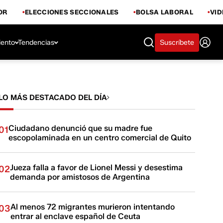
OR
ELECCIONES SECCIONALES
BOLSA LABORAL
VI
iento
Tendencias
Suscríbete
LO MÁS DESTACADO DEL DÍA
Ciudadano denunció que su madre fue
01
escopolaminada en un centro comercial de Quito
Jueza falla a favor de Lionel Messi y desestima
02
demanda por amistosos de Argentina
Al menos 72 migrantes murieron intentando
03
entrar al enclave español de Ceuta