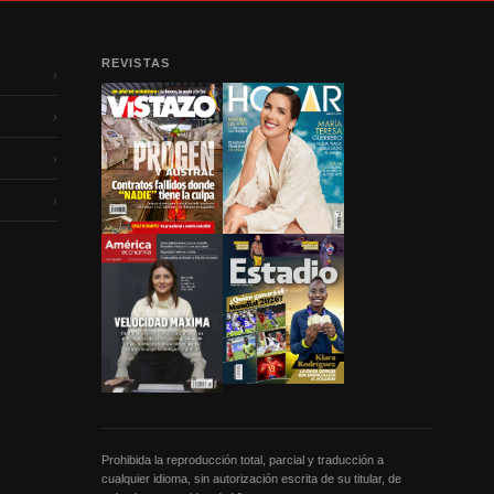
REVISTAS
›
›
›
›
Prohibida la reproducción total, parcial y traducción a
cualquier idioma, sin autorización escrita de su titular, de