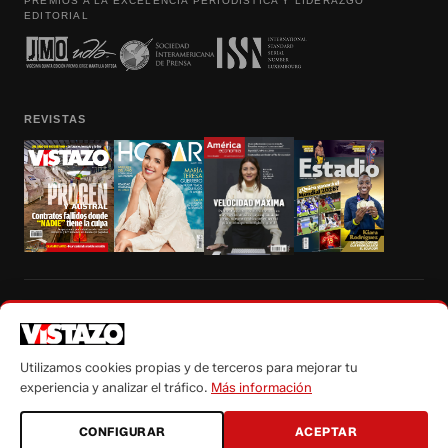
PREMIOS A LA EXCELENCIA PERIODÍSTICA Y LIDERAZGO
EDITORIAL
REVISTAS
Prohibida la reproducción total, parcial y traducción a cualquier idioma, sin
autorización escrita de su titular, de todos los contenidos de Vistazo.com.
Utilizamos cookies propias y de terceros para mejorar tu
experiencia y analizar el tráfico.
Más información
CONFIGURAR
ACEPTAR