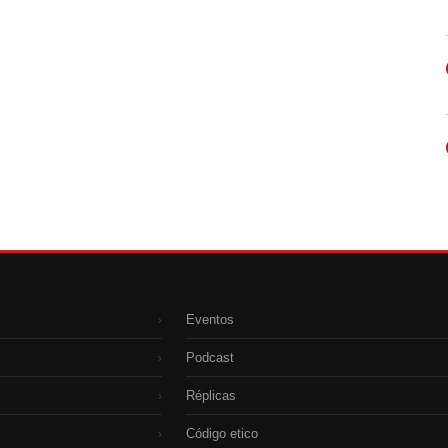
Eventos
›
Podcast
›
Réplicas
›
Código etico
›