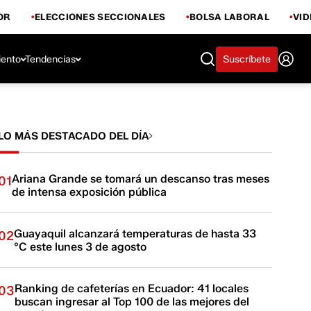
OR
ELECCIONES SECCIONALES
BOLSA LABORAL
VI
iento
Tendencias
Suscríbete
LO MÁS DESTACADO DEL DÍA
Ariana Grande se tomará un descanso tras meses
01
de intensa exposición pública
Guayaquil alcanzará temperaturas de hasta 33
02
°C este lunes 3 de agosto
Ranking de cafeterías en Ecuador: 41 locales
03
buscan ingresar al Top 100 de las mejores del