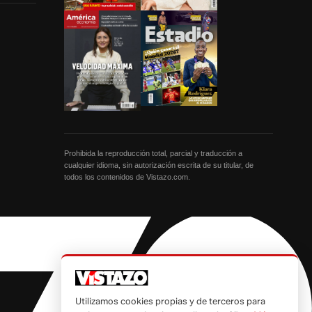
Prohibida la reproducción total, parcial y traducción a
cualquier idioma, sin autorización escrita de su titular, de
todos los contenidos de Vistazo.com.
Utilizamos cookies propias y de terceros para