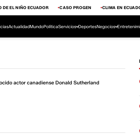
 DE EL NIÑO ECUADOR
CASO PROGEN
CLIMA EN ECUAD
icias
Actualidad
Mundo
Política
Servicios
Deportes
Negocios
Entretenim
nocido actor canadiense Donald Sutherland