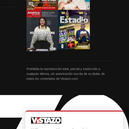
›
Prohibida la reproducción total, parcial y traducción a
cualquier idioma, sin autorización escrita de su titular, de
todos los contenidos de Vistazo.com.