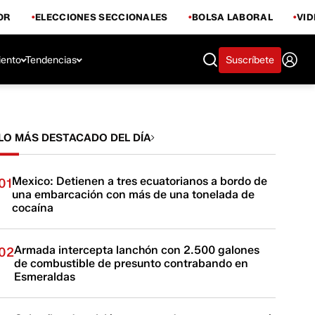
OR
ELECCIONES SECCIONALES
BOLSA LABORAL
VI
iento
Tendencias
Suscríbete
LO MÁS DESTACADO DEL DÍA
Mexico: Detienen a tres ecuatorianos a bordo de
01
una embarcación con más de una tonelada de
cocaína
Armada intercepta lanchón con 2.500 galones
02
de combustible de presunto contrabando en
Esmeraldas