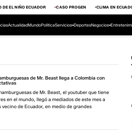
 DE EL NIÑO ECUADOR
CASO PROGEN
CLIMA EN ECUAD
icias
Actualidad
Mundo
Política
Servicios
Deportes
Negocios
Entretenim
amburguesas de Mr. Beast llega a Colombia con
tativas
hamburguesas de Mr. Beast, el youtuber que tiene
res en el mundo, llegó a mediados de este mes a
s vecino de Ecuador, en medio de grandes