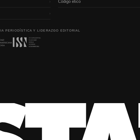
Código etico
›
›
IA PERIODÍSTICA Y LIDERAZGO EDITORIAL