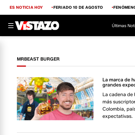
ES NOTICIA HOY
FERIADO 10 DE AGOSTO
FENÓMENO
Últimas Not
MRBEAST BURGER
La marca de h
grandes expec
La cadena de 
más suscripto
Colombia, paí
expectativas.