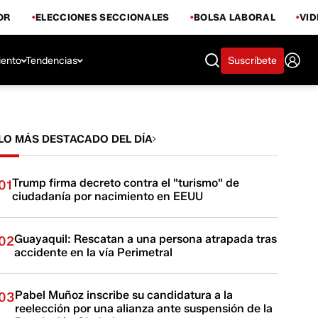
OR
ELECCIONES SECCIONALES
BOLSA LABORAL
VI
iento
Tendencias
Suscríbete
LO MÁS DESTACADO DEL DÍA
Trump firma decreto contra el "turismo" de
01
ciudadanía por nacimiento en EEUU
Guayaquil: Rescatan a una persona atrapada tras
02
accidente en la vía Perimetral
Pabel Muñoz inscribe su candidatura a la
03
reelección por una alianza ante suspensión de la