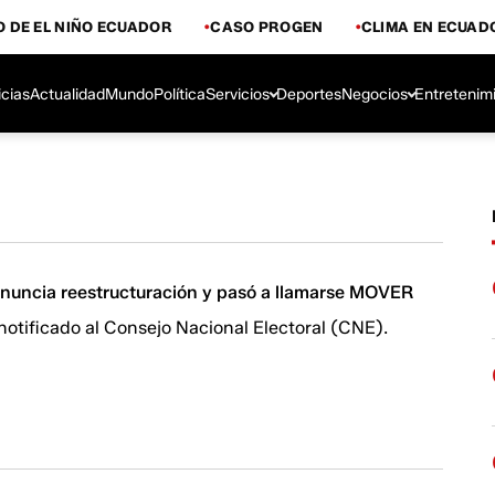
 DE EL NIÑO ECUADOR
CASO PROGEN
CLIMA EN ECUAD
icias
Actualidad
Mundo
Política
Servicios
Deportes
Negocios
Entretenim
anuncia reestructuración y pasó a llamarse MOVER
notificado al Consejo Nacional Electoral (CNE).