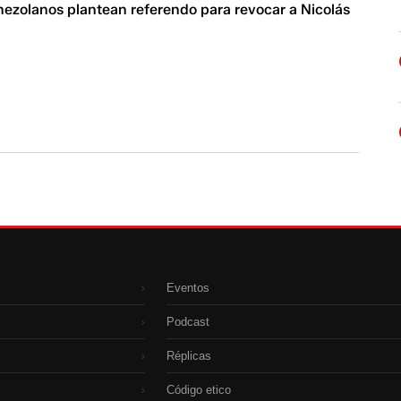
nezolanos plantean referendo para revocar a Nicolás
Eventos
›
Podcast
›
Réplicas
›
Código etico
›