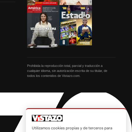
Prohibida la reproducción total, parcial y traducción a
cualquier idioma, sin autorización escrita de su titular, de
todos los contenidos de Vistazo.com.
Utilizamos cookies propias y de terceros para