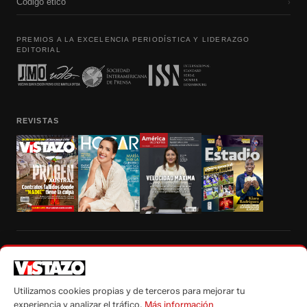
Código etico
›
PREMIOS A LA EXCELENCIA PERIODÍSTICA Y LIDERAZGO
EDITORIAL
REVISTAS
Prohibida la reproducción total, parcial y traducción a cualquier idioma, sin
autorización escrita de su titular, de todos los contenidos de Vistazo.com.
Utilizamos cookies propias y de terceros para mejorar tu
experiencia y analizar el tráfico.
Más información