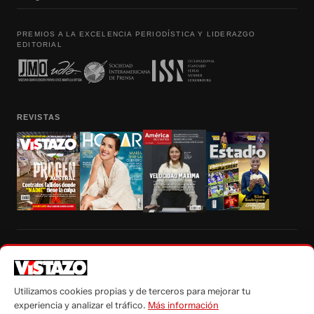
PREMIOS A LA EXCELENCIA PERIODÍSTICA Y LIDERAZGO
EDITORIAL
REVISTAS
Prohibida la reproducción total, parcial y traducción a cualquier idioma, sin
autorización escrita de su titular, de todos los contenidos de Vistazo.com.
Utilizamos cookies propias y de terceros para mejorar tu
experiencia y analizar el tráfico.
Más información