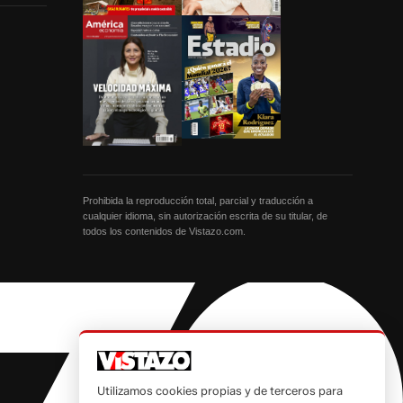
Prohibida la reproducción total, parcial y traducción a
cualquier idioma, sin autorización escrita de su titular, de
todos los contenidos de Vistazo.com.
Utilizamos cookies propias y de terceros para