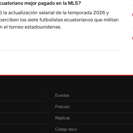
ecuatoriano mejor pagado en la MLS?
 la actualización salarial de la temporada 2026 y
perciben los siete futbolistas ecuatorianos que militan
n el torneo estadounidense.
Eventos
›
Podcast
›
Réplicas
›
Código etico
›