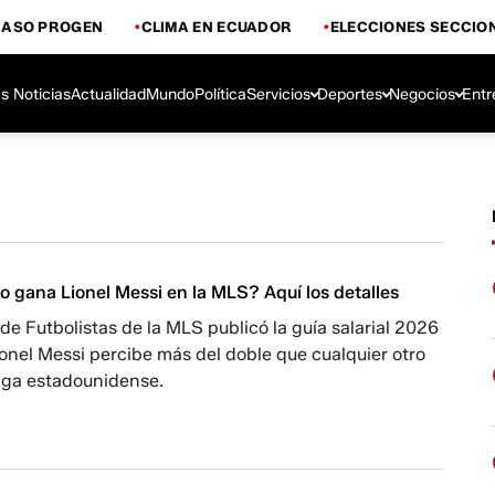
CASO PROGEN
CLIMA EN ECUADOR
ELECCIONES SECCIO
s Noticias
Actualidad
Mundo
Política
Servicios
Deportes
Negocios
Entr
o gana Lionel Messi en la MLS? Aquí los detalles
de Futbolistas de la MLS publicó la guía salarial 2026
ionel Messi percibe más del doble que cualquier otro
liga estadounidense.