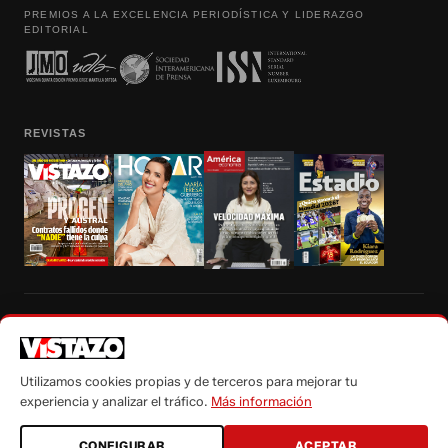
PREMIOS A LA EXCELENCIA PERIODÍSTICA Y LIDERAZGO
EDITORIAL
REVISTAS
Prohibida la reproducción total, parcial y traducción a cualquier idioma, sin
autorización escrita de su titular, de todos los contenidos de Vistazo.com.
Utilizamos cookies propias y de terceros para mejorar tu
experiencia y analizar el tráfico.
Más información
CONFIGURAR
ACEPTAR