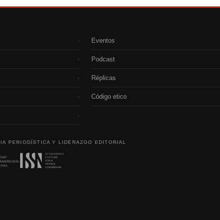
Eventos
›
Podcast
›
Réplicas
›
Código etico
›
›
IA PERIODÍSTICA Y LIDERAZGO EDITORIAL