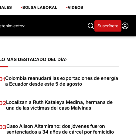
NALES
BOLSA LABORAL
VIDEOS
etenimiento
Suscríbete
LO MÁS DESTACADO DEL DÍA
Colombia reanudará las exportaciones de energía
01
a Ecuador desde este 5 de agosto
Localizan a Ruth Kataleya Medina, hermana de
02
una de las víctimas del caso Malvinas
Caso Alison Altamirano: dos jóvenes fueron
03
sentenciados a 34 años de cárcel por femicidio