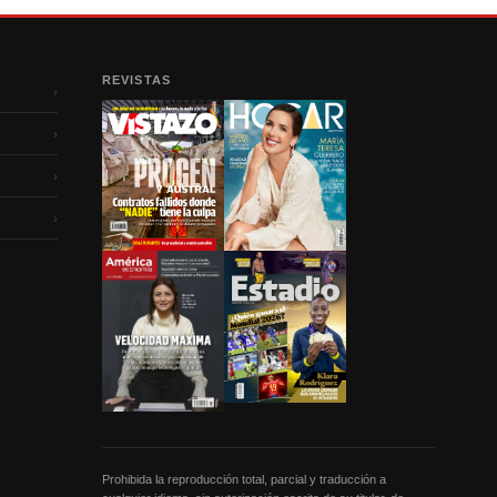
REVISTAS
›
›
›
›
Prohibida la reproducción total, parcial y traducción a