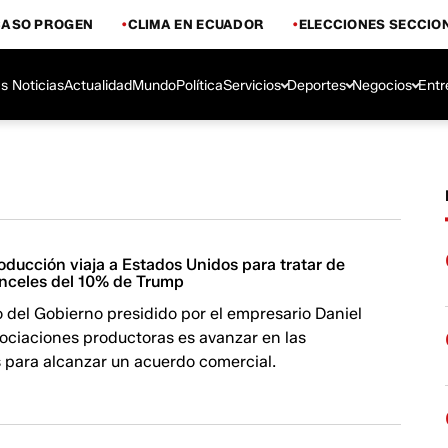
CASO PROGEN
CLIMA EN ECUADOR
ELECCIONES SECCIO
s Noticias
Actualidad
Mundo
Política
Servicios
Deportes
Negocios
Entr
oducción viaja a Estados Unidos para tratar de
ranceles del 10% de Trump
vo del Gobierno presidido por el empresario Daniel
ociaciones productoras es avanzar en las
 para alcanzar un acuerdo comercial.