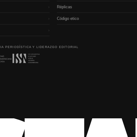
Réplicas
›
Código etico
›
›
IA PERIODÍSTICA Y LIDERAZGO EDITORIAL