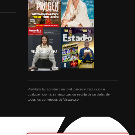
›
›
Prohibida la reproducción total, parcial y traducción a
cualquier idioma, sin autorización escrita de su titular, de
todos los contenidos de Vistazo.com.