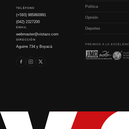
Política
TELÉFONO
(+593) 985860991
Opinión
(042) 2327200
EMAIL
Deportes
webmaster@vistazo.com
DIRECCIÓN
PREMIOS A LA EXCELENC
Aguirre 734 y Boyacá