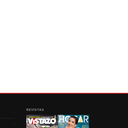
REVISTAS
›
›