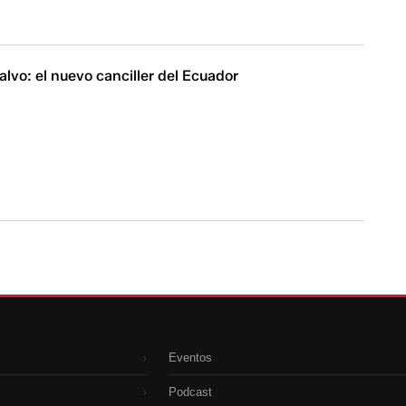
lvo: el nuevo canciller del Ecuador
Eventos
›
Podcast
›