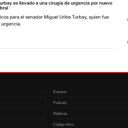
urbay es llevado a una cirugía de urgencia por nuevo
bral
cos para el senador Miguel Uribe Turbay, quien fue
e urgencia.
Eventos
›
Podcast
›
Réplicas
›
Código etico
›