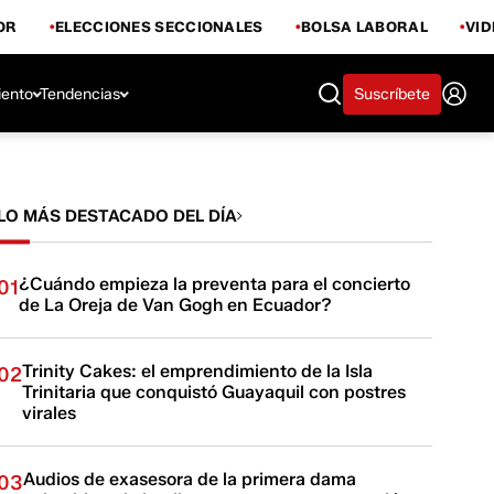
OR
ELECCIONES SECCIONALES
BOLSA LABORAL
VI
iento
Tendencias
Suscríbete
LO MÁS DESTACADO DEL DÍA
¿Cuándo empieza la preventa para el concierto
01
de La Oreja de Van Gogh en Ecuador?
Trinity Cakes: el emprendimiento de la Isla
02
Trinitaria que conquistó Guayaquil con postres
virales
Audios de exasesora de la primera dama
03