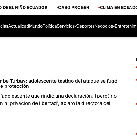
 DE EL NIÑO ECUADOR
CASO PROGEN
CLIMA EN ECUAD
icias
Actualidad
Mundo
Política
Servicios
Deportes
Negocios
Entretenim
ibe Turbay: adolescente testigo del ataque se fugó
de protección
 'adolescente que rindió una declaración, (pero) no
 ni privación de libertad', aclaró la directora del