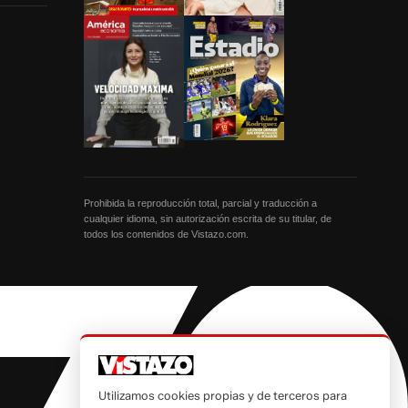
Prohibida la reproducción total, parcial y traducción a
cualquier idioma, sin autorización escrita de su titular, de
todos los contenidos de Vistazo.com.
Utilizamos cookies propias y de terceros para