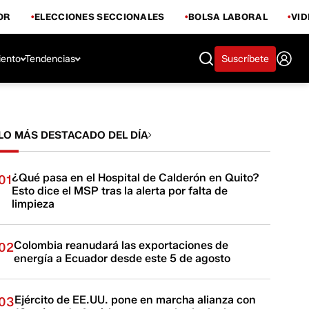
OR
ELECCIONES SECCIONALES
BOLSA LABORAL
VI
iento
Tendencias
Suscríbete
LO MÁS DESTACADO DEL DÍA
¿Qué pasa en el Hospital de Calderón en Quito?
01
Esto dice el MSP tras la alerta por falta de
limpieza
Colombia reanudará las exportaciones de
02
energía a Ecuador desde este 5 de agosto
Ejército de EE.UU. pone en marcha alianza con
03