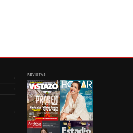
REVISTAS
›
›
›
›