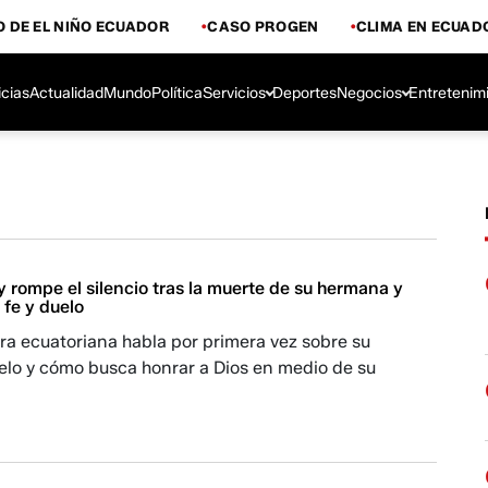
 DE EL NIÑO ECUADOR
CASO PROGEN
CLIMA EN ECUAD
icias
Actualidad
Mundo
Política
Servicios
Deportes
Negocios
Entretenim
 rompe el silencio tras la muerte de su hermana y
 fe y duelo
ra ecuatoriana habla por primera vez sobre su
elo y cómo busca honrar a Dios en medio de su