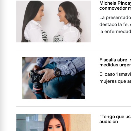
Michela Pinca
conmovedor me
La presentado
destacó la fe,
la enfermedad
Fiscalía abre 
medidas urgen
El caso ‘Ismav
mujeres que as
"Tengo que usa
audición