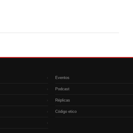
Eventos
›
Podcast
›
Réplicas
›
Código etico
›
›