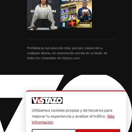
Prohibida la reproducción total, parcial y traducción a
cualquier idioma, sin autorización escrita de su titular, de
todos los contenidos de Vistazo.com.
Utilizamos cookies propias y de terceros para
mejorar tu experiencia y analizar el tráfico.
Más
información