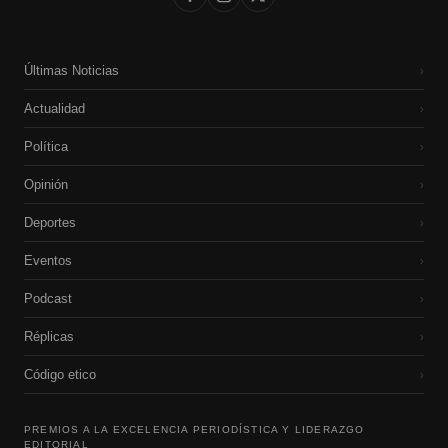
Últimas Noticias
›
Actualidad
›
Política
›
Opinión
›
Deportes
›
Eventos
›
Podcast
›
Réplicas
›
Código etico
›
PREMIOS A LA EXCELENCIA PERIODÍSTICA Y LIDERAZGO
EDITORIAL