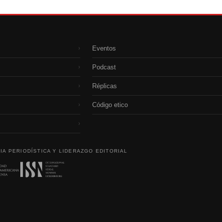
Eventos
›
Podcast
›
Réplicas
›
Código etico
›
›
IA PERIODÍSTICA Y LIDERAZGO EDITORIAL