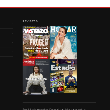
REVISTAS
›
›
›
›
Prohibida la reproducción total, parcial y traducción a