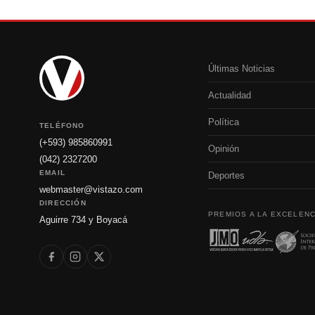
Últimas Noticias
Actualidad
Política
TELÉFONO
(+593) 985860991
Opinión
(042) 2327200
EMAIL
Deportes
webmaster@vistazo.com
DIRECCIÓN
PREMIOS A LA EXCELENC
Aguirre 734 y Boyacá