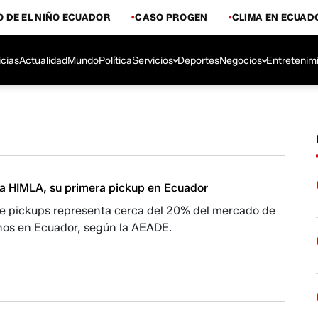
 DE EL NIÑO ECUADOR
CASO PROGEN
CLIMA EN ECUAD
icias
Actualidad
Mundo
Política
Servicios
Deportes
Negocios
Entretenim
a HIMLA, su primera pickup en Ecuador
e pickups representa cerca del 20% del mercado de
anos en Ecuador, según la AEADE.