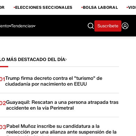
OR
ELECCIONES SECCIONALES
BOLSA LABORAL
VI
iento
Tendencias
Suscríbete
LO MÁS DESTACADO DEL DÍA
Trump firma decreto contra el "turismo" de
01
ciudadanía por nacimiento en EEUU
Guayaquil: Rescatan a una persona atrapada tras
02
accidente en la vía Perimetral
Pabel Muñoz inscribe su candidatura a la
03
reelección por una alianza ante suspensión de la