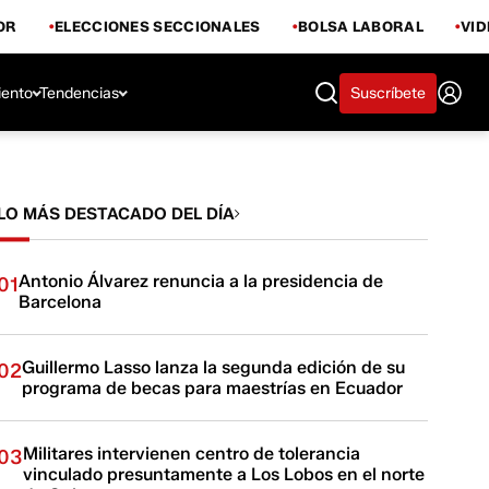
OR
ELECCIONES SECCIONALES
BOLSA LABORAL
VI
iento
Tendencias
Suscríbete
LO MÁS DESTACADO DEL DÍA
Antonio Álvarez renuncia a la presidencia de
01
Barcelona
Guillermo Lasso lanza la segunda edición de su
02
programa de becas para maestrías en Ecuador
Militares intervienen centro de tolerancia
03
vinculado presuntamente a Los Lobos en el norte