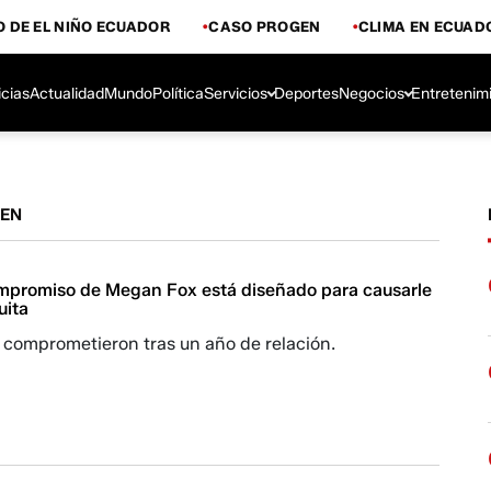
 DE EL NIÑO ECUADOR
CASO PROGEN
CLIMA EN ECUAD
icias
Actualidad
Mundo
Política
Servicios
Deportes
Negocios
Entretenim
TEN
compromiso de Megan Fox está diseñado para causarle
uita
e comprometieron tras un año de relación.