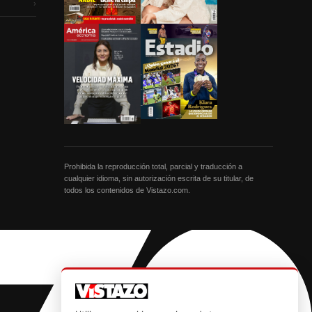
›
Prohibida la reproducción total, parcial y traducción a
cualquier idioma, sin autorización escrita de su titular, de
todos los contenidos de Vistazo.com.