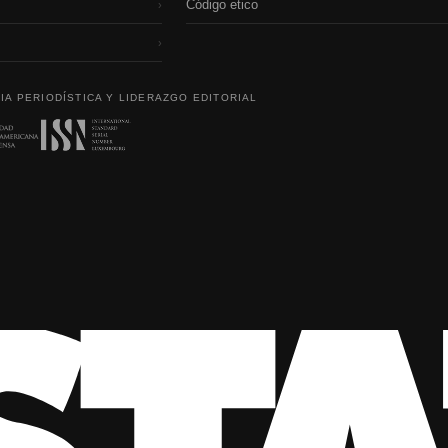
Código etico
›
›
IA PERIODÍSTICA Y LIDERAZGO EDITORIAL