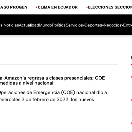
CASO PROGEN
CLIMA EN ECUADOR
ELECCIONES SECCIO
s Noticias
Actualidad
Mundo
Política
Servicios
Deportes
Negocios
Entr
a-Amazonía regresa a clases presenciales; COE
medidas a nivel nacional
Operaciones de Emergencia (COE) nacional dio a
miércoles 2 de febrero de 2022, los nuevos