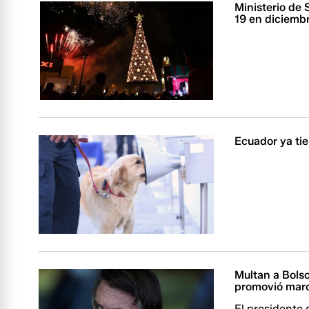
Ministerio de 
19 en diciemb
Ecuador ya ti
Multan a Bolso
promovió march
El presidente