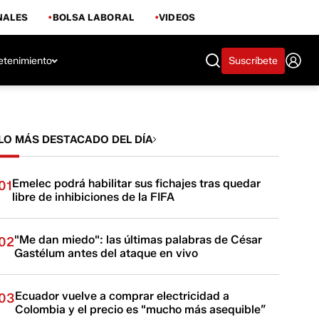
NALES
BOLSA LABORAL
VIDEOS
etenimiento
Suscríbete
LO MÁS DESTACADO DEL DÍA
Emelec podrá habilitar sus fichajes tras quedar
01
libre de inhibiciones de la FIFA
"Me dan miedo": las últimas palabras de César
02
Gastélum antes del ataque en vivo
Ecuador vuelve a comprar electricidad a
03
Colombia y el precio es "mucho más asequible”