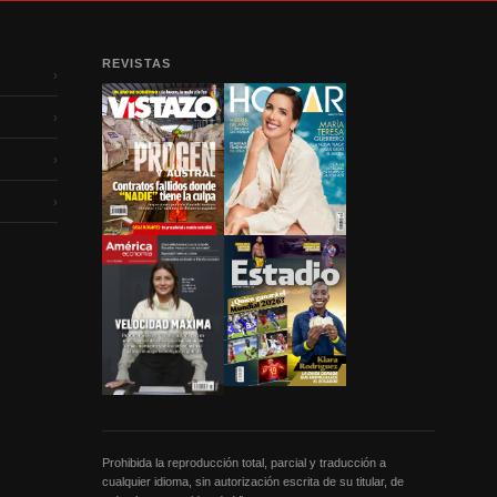
REVISTAS
›
›
›
›
Prohibida la reproducción total, parcial y traducción a
cualquier idioma, sin autorización escrita de su titular, de