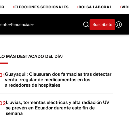
OR
ELECCIONES SECCIONALES
BOLSA LABORAL
VI
iento
Tendencias
Suscríbete
LO MÁS DESTACADO DEL DÍA
Guayaquil: Clausuran dos farmacias tras detectar
01
venta irregular de medicamentos en los
alrededores de hospitales
Lluvias, tormentas eléctricas y alta radiación UV
02
se prevén en Ecuador durante este fin de
semana