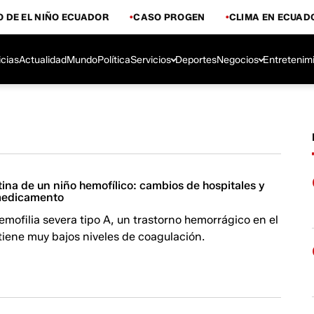
 DE EL NIÑO ECUADOR
CASO PROGEN
CLIMA EN ECUAD
icias
Actualidad
Mundo
Política
Servicios
Deportes
Negocios
Entretenim
tina de un niño hemofílico: cambios de hospitales y
 medicamento
mofilia severa tipo A, un trastorno hemorrágico en el
tiene muy bajos niveles de coagulación.