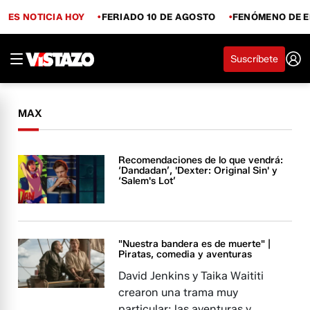
ES NOTICIA HOY
FERIADO 10 DE AGOSTO
FENÓMENO DE E
Suscríbete
MAX
Recomendaciones de lo que vendrá:
‘Dandadan’, 'Dexter: Original Sin' y
‘Salem's Lot’
"Nuestra bandera es de muerte" |
Piratas, comedia y aventuras
David Jenkins y Taika Waititi
crearon una trama muy
particular: las aventuras y