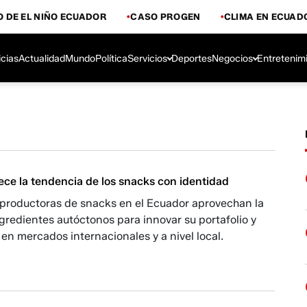
 DE EL NIÑO ECUADOR
CASO PROGEN
CLIMA EN ECUAD
icias
Actualidad
Mundo
Política
Servicios
Deportes
Negocios
Entretenim
ece la tendencia de los snacks con identidad
productoras de snacks en el Ecuador aprovechan la
gredientes autóctonos para innovar su portafolio y
en mercados internacionales y a nivel local.