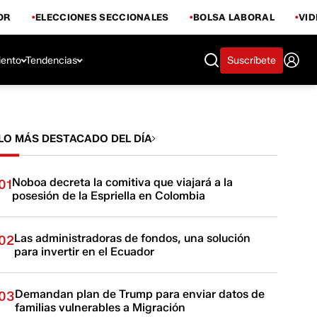
OR
ELECCIONES SECCIONALES
BOLSA LABORAL
VI
iento
Tendencias
Suscríbete
LO MÁS DESTACADO DEL DÍA
Noboa decreta la comitiva que viajará a la
01
posesión de la Espriella en Colombia
Las administradoras de fondos, una solución
02
para invertir en el Ecuador
Demandan plan de Trump para enviar datos de
03
familias vulnerables a Migración