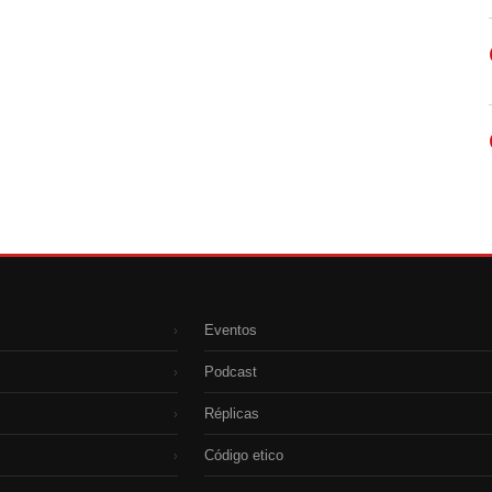
Eventos
›
Podcast
›
Réplicas
›
Código etico
›