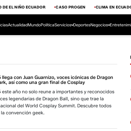
 DE EL NIÑO ECUADOR
CASO PROGEN
CLIMA EN ECUAD
icias
Actualidad
Mundo
Política
Servicios
Deportes
Negocios
Entretenim
llega con Juan Guarnizo, voces icónicas de Dragon
ark, así como una gran final de Cosplay
este año no solo reune a importantes y reconocidos
ces legendarias de Dragon Ball, sino que trae la
 nacional del World Cosplay Summit. Descubre todos
e la convención geek.