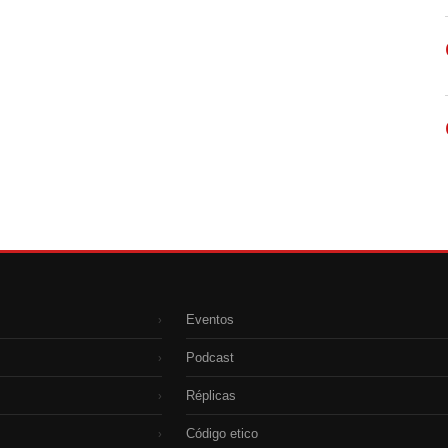
Eventos
›
Podcast
›
Réplicas
›
Código etico
›