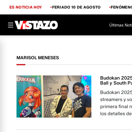
ES NOTICIA HOY
FERIADO 10 DE AGOSTO
FENÓMENO
Últimas Not
MARISOL MENESES
Budokan 2025 
Ball y South P
Budokan 2025 
streamers y vo
primera final
los detalles d