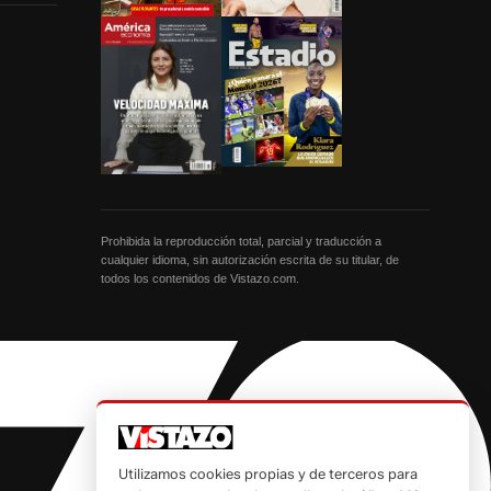
Prohibida la reproducción total, parcial y traducción a
cualquier idioma, sin autorización escrita de su titular, de
todos los contenidos de Vistazo.com.
Utilizamos cookies propias y de terceros para