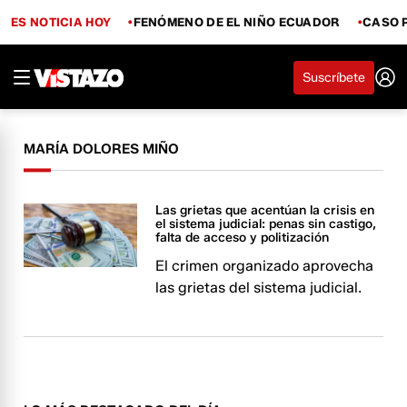
ES NOTICIA HOY
FENÓMENO DE EL NIÑO ECUADOR
CASO 
Suscríbete
MARÍA DOLORES MIÑO
Las grietas que acentúan la crisis en
el sistema judicial: penas sin castigo,
falta de acceso y politización
El crimen organizado aprovecha
las grietas del sistema judicial.