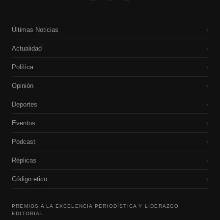
Últimas Noticias
›
Actualidad
›
Política
›
Opinión
›
Deportes
›
Eventos
›
Podcast
›
Réplicas
›
Código etico
›
PREMIOS A LA EXCELENCIA PERIODÍSTICA Y LIDERAZGO
EDITORIAL