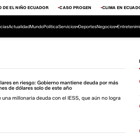
 DE EL NIÑO ECUADOR
CASO PROGEN
CLIMA EN ECUAD
icias
Actualidad
Mundo
Política
Servicios
Deportes
Negocios
Entretenim
ilares en riesgo: Gobierno mantiene deuda por más
nes de dólares solo de este año
 una millonaria deuda con el IESS, que aún no logra