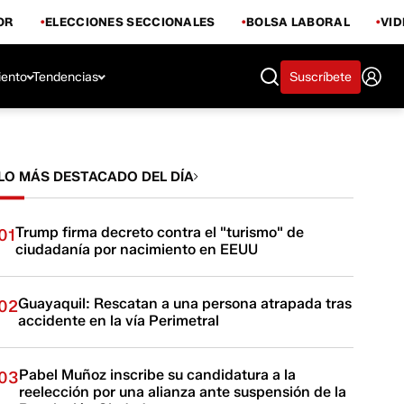
OR
ELECCIONES SECCIONALES
BOLSA LABORAL
VI
iento
Tendencias
Suscríbete
LO MÁS DESTACADO DEL DÍA
Trump firma decreto contra el "turismo" de
01
ciudadanía por nacimiento en EEUU
Guayaquil: Rescatan a una persona atrapada tras
02
accidente en la vía Perimetral
Pabel Muñoz inscribe su candidatura a la
03
reelección por una alianza ante suspensión de la