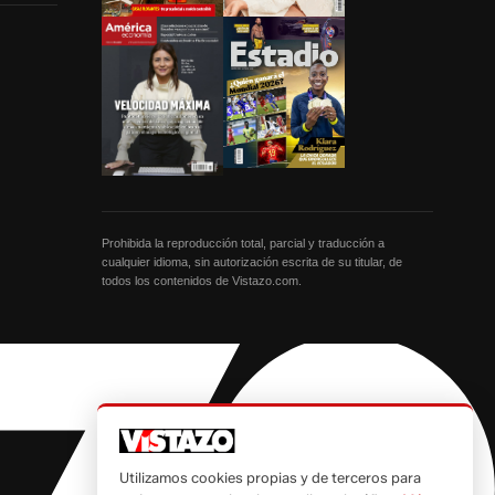
Prohibida la reproducción total, parcial y traducción a
cualquier idioma, sin autorización escrita de su titular, de
todos los contenidos de Vistazo.com.
Utilizamos cookies propias y de terceros para