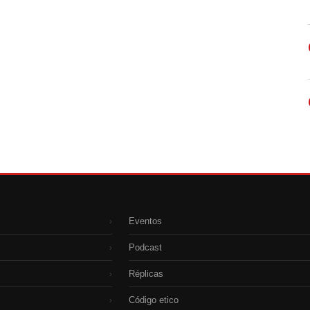
Eventos
›
Podcast
›
Réplicas
›
Código etico
›