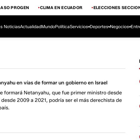
CASO PROGEN
CLIMA EN ECUADOR
ELECCIONES SECCIO
s Noticias
Actualidad
Mundo
Política
Servicios
Deportes
Negocios
Entr
nyahu en vías de formar un gobierno en Israel
ue formará Netanyahu, que fue primer ministro desde
 desde 2009 a 2021, podría ser el más derechista de
país.