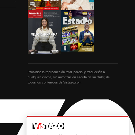
›
Prohibida la reproducción total, parcial y traducción a
cualquier idioma, sin autorización escrita de su titular, de
todos los contenidos de Vistazo.com.