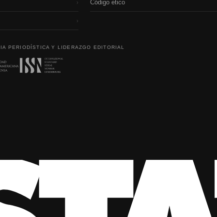
Código etico
›
›
IA PERIODÍSTICA Y LIDERAZGO EDITORIAL