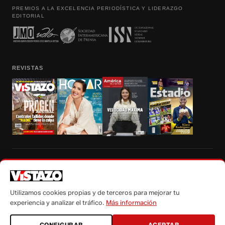
PREMIOS A LA EXCELENCIA PERIODÍSTICA Y LIDERAZGO
EDITORIAL
REVISTAS
Prohibida la reproducción total, parcial y traducción a cualquier idioma, sin
autorización escrita de su titular, de todos los contenidos de Vistazo.com.
Utilizamos cookies propias y de terceros para mejorar tu
experiencia y analizar el tráfico.
Más información
CONFIGURAR
ACEPTAR