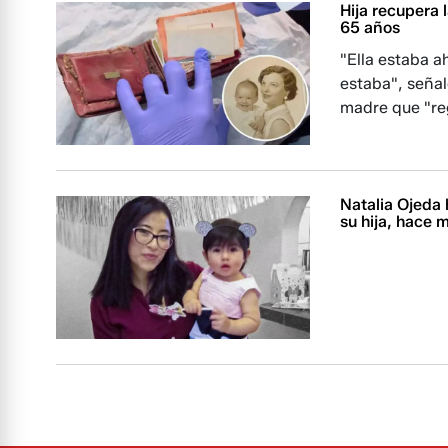
Hija recupera 
65 años
"Ella estaba a
estaba", seña
madre que "re
Natalia Ojeda 
su hija, hace