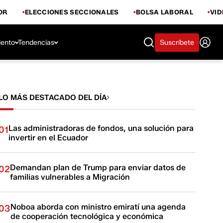
OR
ELECCIONES SECCIONALES
BOLSA LABORAL
VI
iento
Tendencias
Suscríbete
LO MÁS DESTACADO DEL DÍA
Las administradoras de fondos, una solución para
01
invertir en el Ecuador
Demandan plan de Trump para enviar datos de
02
familias vulnerables a Migración
Noboa aborda con ministro emiratí una agenda
03
de cooperación tecnológica y económica