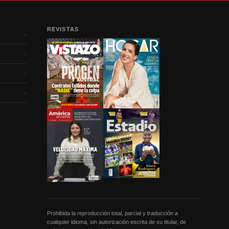
REVISTAS
›
›
›
›
Prohibida la reproducción total, parcial y traducción a
cualquier idioma, sin autorización escrita de su titular, de