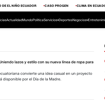
 DE EL NIÑO ECUADOR
CASO PROGEN
CLIMA EN ECUAD
icias
Actualidad
Mundo
Política
Servicios
Deportes
Negocios
Entretenim
niendo lazos y estilo con su nueva línea de ropa para
ecuatoriana convierte una idea casual en un proyecto
tá disponible por el Día de la Madre.