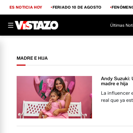
ES NOTICIA HOY
FERIADO 10 DE AGOSTO
FENÓMENO
Últimas Not
MADRE E HIJA
Andy Suzuki: U
madre e hija
La influencer 
real que ya es