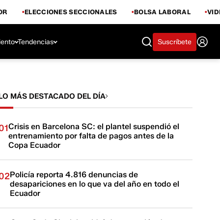
OR
ELECCIONES SECCIONALES
BOLSA LABORAL
VI
iento
Tendencias
Suscríbete
LO MÁS DESTACADO DEL DÍA
Crisis en Barcelona SC: el plantel suspendió el
01
entrenamiento por falta de pagos antes de la
Copa Ecuador
Policía reporta 4.816 denuncias de
02
desapariciones en lo que va del año en todo el
Ecuador