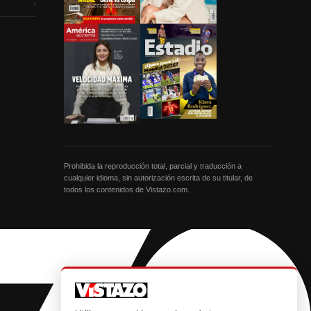
›
Prohibida la reproducción total, parcial y traducción a
cualquier idioma, sin autorización escrita de su titular, de
todos los contenidos de Vistazo.com.