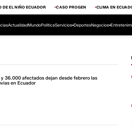
 DE EL NIÑO ECUADOR
CASO PROGEN
CLIMA EN ECUAD
icias
Actualidad
Mundo
Política
Servicios
Deportes
Negocios
Entretenim
 y 36.000 afectados dejan desde febrero las
luvias en Ecuador