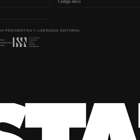
Código etico
›
›
IA PERIODÍSTICA Y LIDERAZGO EDITORIAL