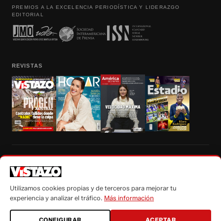
PREMIOS A LA EXCELENCIA PERIODÍSTICA Y LIDERAZGO
EDITORIAL
REVISTAS
Prohibida la reproducción total, parcial y traducción a cualquier idioma, sin
autorización escrita de su titular, de todos los contenidos de Vistazo.com.
Utilizamos cookies propias y de terceros para mejorar tu
experiencia y analizar el tráfico.
Más información
CONFIGURAR
ACEPTAR