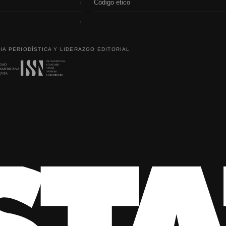
Código etico
›
›
IA PERIODÍSTICA Y LIDERAZGO EDITORIAL