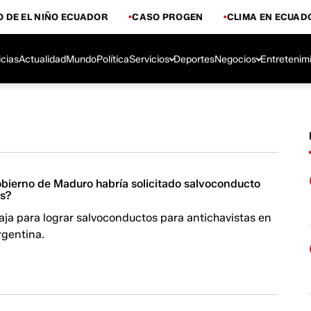
 DE EL NIÑO ECUADOR
CASO PROGEN
CLIMA EN ECUAD
icias
Actualidad
Mundo
Política
Servicios
Deportes
Negocios
Entretenim
obierno de Maduro habría solicitado salvoconducto
as?
ja para lograr salvoconductos para antichavistas en
rgentina.