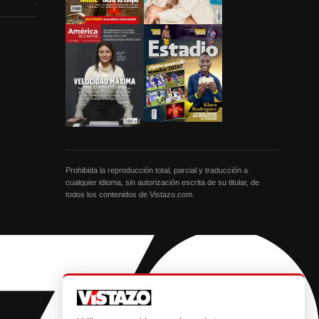
›
Prohibida la reproducción total, parcial y traducción a
cualquier idioma, sin autorización escrita de su titular, de
todos los contenidos de Vistazo.com.