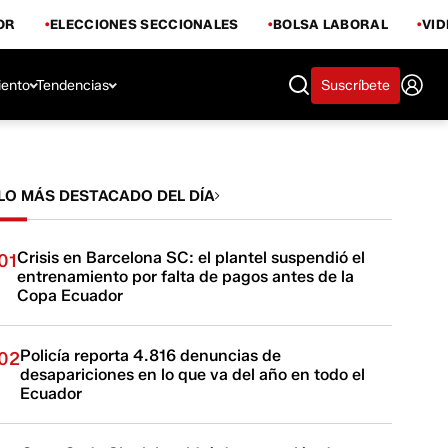
OR
ELECCIONES SECCIONALES
BOLSA LABORAL
VI
iento
Tendencias
Suscríbete
LO MÁS DESTACADO DEL DÍA
Crisis en Barcelona SC: el plantel suspendió el
01
entrenamiento por falta de pagos antes de la
Copa Ecuador
Policía reporta 4.816 denuncias de
02
desapariciones en lo que va del año en todo el
Ecuador