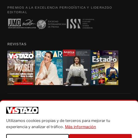
PREMIOS A LA EXCELENCIA PERIODÍSTICA Y LIDERAZGO
EDITORIAL
REVISTAS
Prohibida la reproducción total, parcial y traducción a cualquier idioma, sin
autorización escrita de su titular, de todos los contenidos de Vistazo.com.
Utilizamos cookies propias y de terceros para mejorar tu
experiencia y analizar el tráfico.
Más información