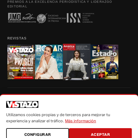
PREMIOS A LA EXCELENCIA PERIODÍSTICA Y LIDERAZGO
EDITORIAL
REVISTAS
Prohibida la reproducción total, parcial y traducción a cualquier idioma, sin
autorización escrita de su titular, de todos los contenidos de Vistazo.com.
Utilizamos cookies propias y de terceros para mejorar tu
experiencia y analizar el tráfico.
Más información
CONFIGURAR
ACEPTAR