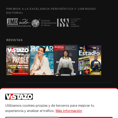
PREMIOS A LA EXCELENCIA PERIODÍSTICA Y LIDERAZGO
EDITORIAL
REVISTAS
Prohibida la reproducción total, parcial y traducción a cualquier idioma, sin
autorización escrita de su titular, de todos los contenidos de Vistazo.com.
Utilizamos cookies propias y de terceros para mejorar tu
experiencia y analizar el tráfico.
Más información