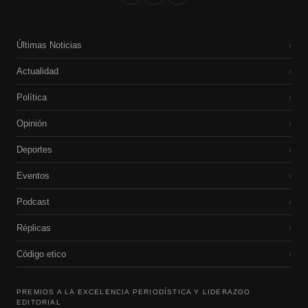
Últimas Noticias
›
Actualidad
›
Política
›
Opinión
›
Deportes
›
Eventos
›
Podcast
›
Réplicas
›
Código etico
›
PREMIOS A LA EXCELENCIA PERIODÍSTICA Y LIDERAZGO
EDITORIAL