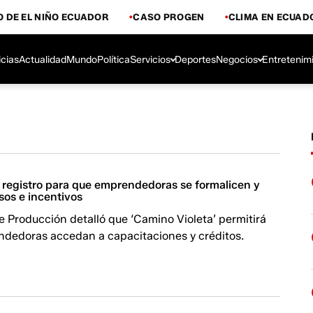
 DE EL NIÑO ECUADOR
CASO PROGEN
CLIMA EN ECUAD
icias
Actualidad
Mundo
Política
Servicios
Deportes
Negocios
Entretenim
 registro para que emprendedoras se formalicen y
sos e incentivos
de Producción detalló que ‘Camino Violeta’ permitirá
ndedoras accedan a capacitaciones y créditos.