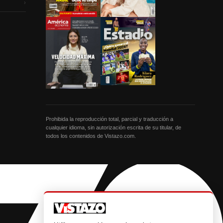
›
Prohibida la reproducción total, parcial y traducción a
cualquier idioma, sin autorización escrita de su titular, de
todos los contenidos de Vistazo.com.