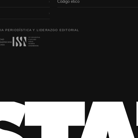
Código etico
›
›
IA PERIODÍSTICA Y LIDERAZGO EDITORIAL