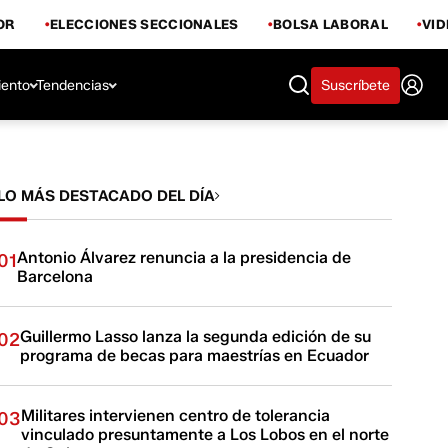
OR
ELECCIONES SECCIONALES
BOLSA LABORAL
VI
iento
Tendencias
Suscríbete
LO MÁS DESTACADO DEL DÍA
Antonio Álvarez renuncia a la presidencia de
01
Barcelona
Guillermo Lasso lanza la segunda edición de su
02
programa de becas para maestrías en Ecuador
Militares intervienen centro de tolerancia
03
vinculado presuntamente a Los Lobos en el norte