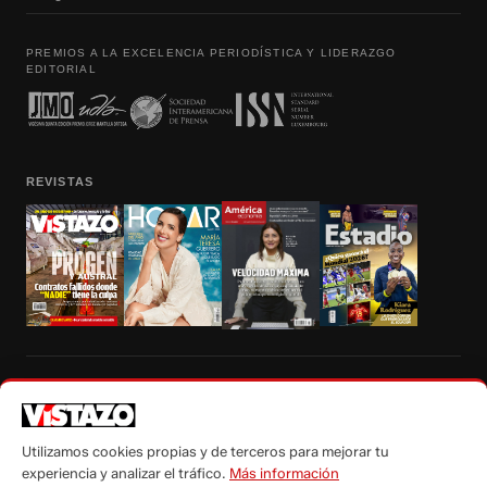
PREMIOS A LA EXCELENCIA PERIODÍSTICA Y LIDERAZGO
EDITORIAL
REVISTAS
Prohibida la reproducción total, parcial y traducción a cualquier idioma, sin
autorización escrita de su titular, de todos los contenidos de Vistazo.com.
Utilizamos cookies propias y de terceros para mejorar tu
experiencia y analizar el tráfico.
Más información