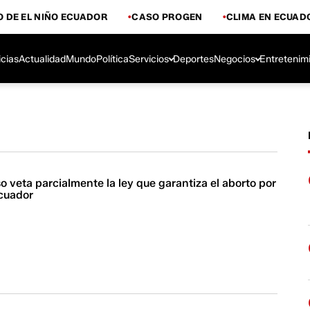
 DE EL NIÑO ECUADOR
CASO PROGEN
CLIMA EN ECUAD
icias
Actualidad
Mundo
Política
Servicios
Deportes
Negocios
Entretenim
o veta parcialmente la ley que garantiza el aborto por
Ecuador