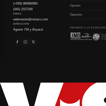
(+593) 985860991
Opinión
(042) 2327200
EMAIL
Deportes
webmaster@vistazo.com
DIRECCIÓN
PREMIOS A LA EXCELENC
Aguirre 734 y Boyacá