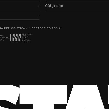
Código etico
›
›
IA PERIODÍSTICA Y LIDERAZGO EDITORIAL