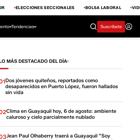
OR
ELECCIONES SECCIONALES
BOLSA LABORAL
VI
iento
Tendencias
Suscríbete
LO MÁS DESTACADO DEL DÍA
Dos jóvenes quiteños, reportados como
01
desaparecidos en Puerto López, fueron hallados
sin vida
Clima en Guayaquil hoy, 6 de agosto: ambiente
02
caluroso y cielo parcialmente nublado
Jean Paul Olhaberry traerá a Guayaquil “Soy
03