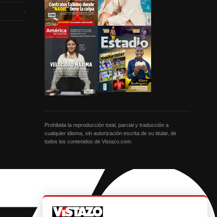
›
Prohibida la reproducción total, parcial y traducción a
cualquier idioma, sin autorización escrita de su titular, de
todos los contenidos de Vistazo.com.