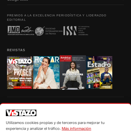
PREMIOS A LA EXCELENCIA PERIODÍSTICA Y LIDERAZGO
EDITORIAL
REVISTAS
Prohibida la reproducción total, parcial y traducción a cualquier idioma, sin
autorización escrita de su titular, de todos los contenidos de Vistazo.com.
Utilizamos cookies propias y de terceros para mejorar tu
experiencia y analizar el tráfico.
Más información