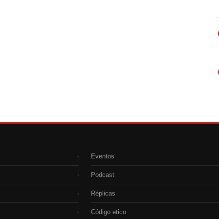
Eventos
›
Podcast
›
Réplicas
›
Código etico
›