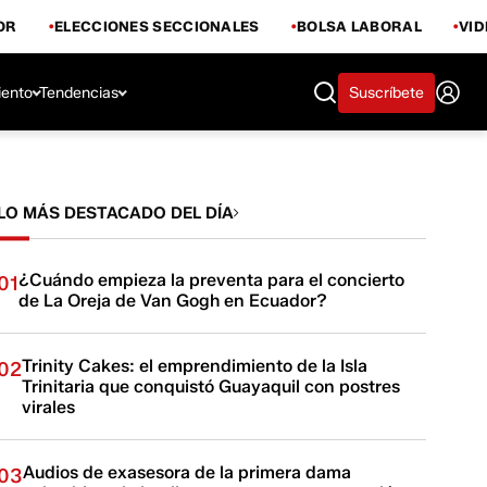
OR
ELECCIONES SECCIONALES
BOLSA LABORAL
VI
iento
Tendencias
Suscríbete
LO MÁS DESTACADO DEL DÍA
¿Cuándo empieza la preventa para el concierto
01
de La Oreja de Van Gogh en Ecuador?
Trinity Cakes: el emprendimiento de la Isla
02
Trinitaria que conquistó Guayaquil con postres
virales
Audios de exasesora de la primera dama
03