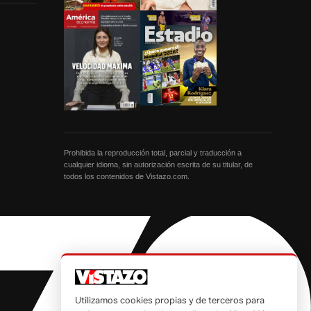
Prohibida la reproducción total, parcial y traducción a
cualquier idioma, sin autorización escrita de su titular, de
todos los contenidos de Vistazo.com.
Utilizamos cookies propias y de terceros para