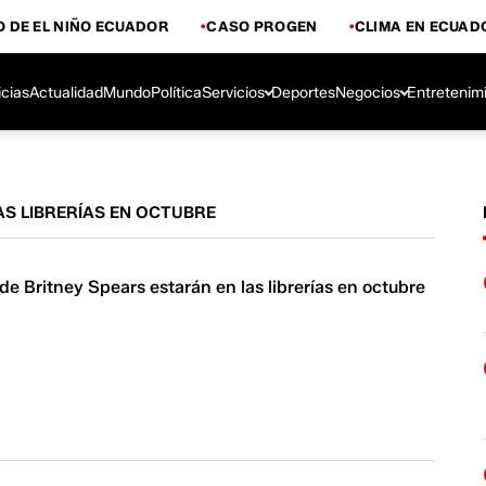
 DE EL NIÑO ECUADOR
CASO PROGEN
CLIMA EN ECUAD
icias
Actualidad
Mundo
Política
Servicios
Deportes
Negocios
Entretenim
AS LIBRERÍAS EN OCTUBRE
e Britney Spears estarán en las librerías en octubre