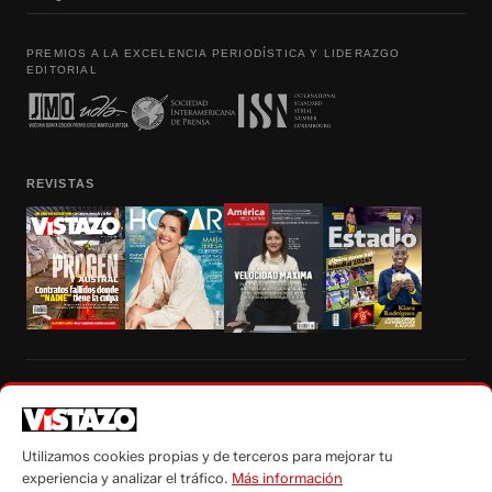
PREMIOS A LA EXCELENCIA PERIODÍSTICA Y LIDERAZGO
EDITORIAL
REVISTAS
Prohibida la reproducción total, parcial y traducción a cualquier idioma, sin
autorización escrita de su titular, de todos los contenidos de Vistazo.com.
Utilizamos cookies propias y de terceros para mejorar tu
experiencia y analizar el tráfico.
Más información