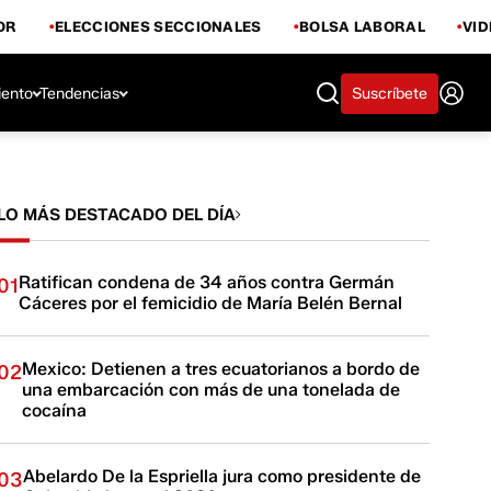
OR
ELECCIONES SECCIONALES
BOLSA LABORAL
VI
iento
Tendencias
Suscríbete
LO MÁS DESTACADO DEL DÍA
Ratifican condena de 34 años contra Germán
01
Cáceres por el femicidio de María Belén Bernal
Mexico: Detienen a tres ecuatorianos a bordo de
02
una embarcación con más de una tonelada de
cocaína
Abelardo De la Espriella jura como presidente de
03