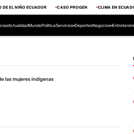
 DE EL NIÑO ECUADOR
CASO PROGEN
CLIMA EN ECUAD
icias
Actualidad
Mundo
Política
Servicios
Deportes
Negocios
Entretenim
 de las mujeres indígenas