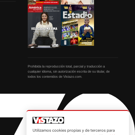
Prohibida la reproducción total, parcial y traducción a
cualquier idioma, sin autorización escrita de su titular, de
todos los contenidos de Vistazo.com.
Utilizamos cookies propias y de terceros para