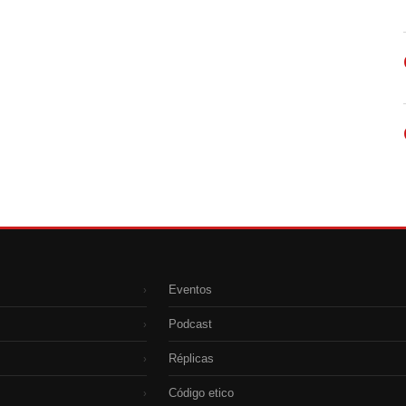
Eventos
›
Podcast
›
Réplicas
›
Código etico
›