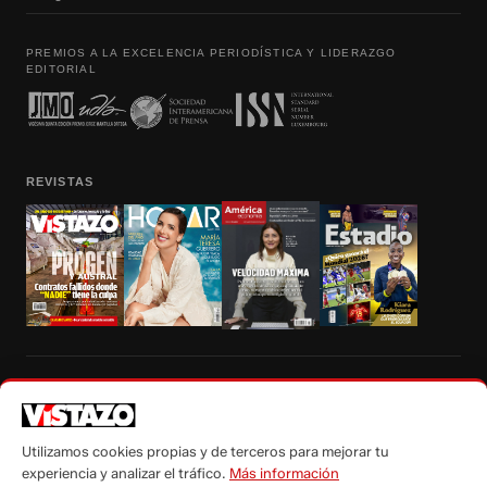
PREMIOS A LA EXCELENCIA PERIODÍSTICA Y LIDERAZGO
EDITORIAL
REVISTAS
Prohibida la reproducción total, parcial y traducción a cualquier idioma, sin
autorización escrita de su titular, de todos los contenidos de Vistazo.com.
Utilizamos cookies propias y de terceros para mejorar tu
experiencia y analizar el tráfico.
Más información