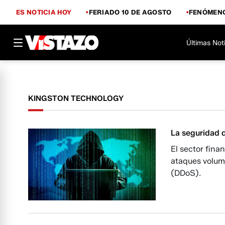
ES NOTICIA HOY
FERIADO 10 DE AGOSTO
FENÓMENO
Últimas Not
KINGSTON TECHNOLOGY
La seguridad d
El sector fina
ataques volumé
(DDoS).