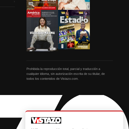
›
Prohibida la reproducción total, parcial y traducción a
cualquier idioma, sin autorización escrita de su titular, de
todos los contenidos de Vistazo.com.