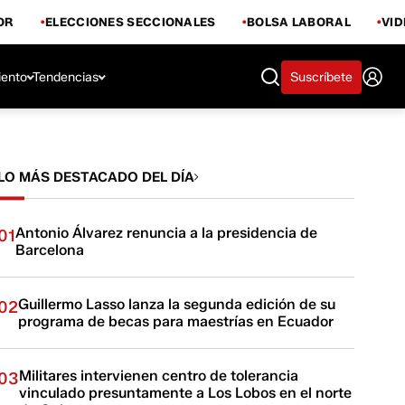
OR
ELECCIONES SECCIONALES
BOLSA LABORAL
VI
iento
Tendencias
Suscríbete
LO MÁS DESTACADO DEL DÍA
Antonio Álvarez renuncia a la presidencia de
01
Barcelona
Guillermo Lasso lanza la segunda edición de su
02
programa de becas para maestrías en Ecuador
Militares intervienen centro de tolerancia
03
vinculado presuntamente a Los Lobos en el norte