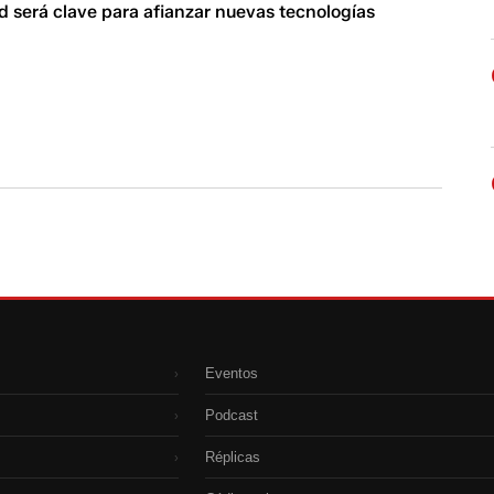
d será clave para afianzar nuevas tecnologías
Eventos
›
Podcast
›
Réplicas
›