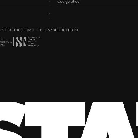
Código etico
›
›
IA PERIODÍSTICA Y LIDERAZGO EDITORIAL