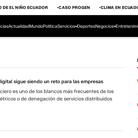
 DE EL NIÑO ECUADOR
CASO PROGEN
CLIMA EN ECUAD
icias
Actualidad
Mundo
Política
Servicios
Deportes
Negocios
Entretenim
igital sigue siendo un reto para las empresas
nciero es uno de los blancos más frecuentes de los
tricos o de denegación de servicios distribuidos