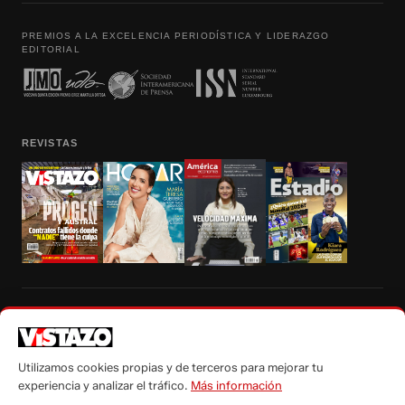
PREMIOS A LA EXCELENCIA PERIODÍSTICA Y LIDERAZGO
EDITORIAL
REVISTAS
Prohibida la reproducción total, parcial y traducción a cualquier idioma, sin
autorización escrita de su titular, de todos los contenidos de Vistazo.com.
Utilizamos cookies propias y de terceros para mejorar tu
experiencia y analizar el tráfico.
Más información