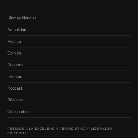
Últimas Noticias
›
Actualidad
›
Política
›
Opinión
›
Deportes
›
Eventos
›
Podcast
›
Réplicas
›
Código etico
›
PREMIOS A LA EXCELENCIA PERIODÍSTICA Y LIDERAZGO
EDITORIAL