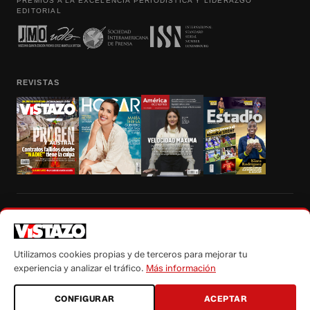
PREMIOS A LA EXCELENCIA PERIODÍSTICA Y LIDERAZGO
EDITORIAL
REVISTAS
Prohibida la reproducción total, parcial y traducción a cualquier idioma, sin
autorización escrita de su titular, de todos los contenidos de Vistazo.com.
Utilizamos cookies propias y de terceros para mejorar tu
experiencia y analizar el tráfico.
Más información
CONFIGURAR
ACEPTAR