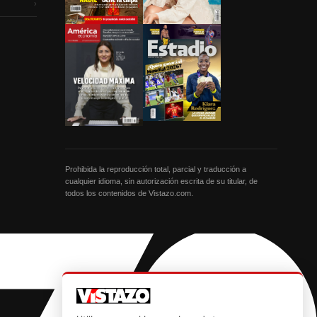
›
Prohibida la reproducción total, parcial y traducción a
cualquier idioma, sin autorización escrita de su titular, de
todos los contenidos de Vistazo.com.