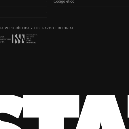
Código etico
›
›
IA PERIODÍSTICA Y LIDERAZGO EDITORIAL