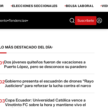
OR
ELECCIONES SECCIONALES
BOLSA LABORAL
VI
iento
Tendencias
Suscríbete
LO MÁS DESTACADO DEL DÍA
Dos jóvenes quiteños fueron de vacaciones a
01
Puerto López, pero se desconoce su paradero
Gobierno presenta el escuadrón de drones "Rayo
02
Justiciero" para reforzar la lucha contra el narco
Copa Ecuador: Universidad Católica vence a
03
Vinotinto FC sobre la hora y mantiene vivo el