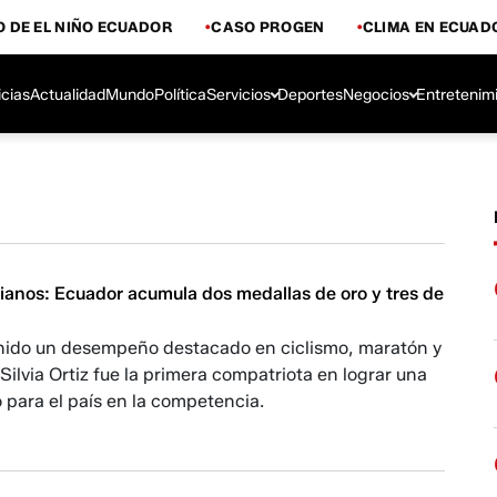
 DE EL NIÑO ECUADOR
CASO PROGEN
CLIMA EN ECUAD
icias
Actualidad
Mundo
Política
Servicios
Deportes
Negocios
Entretenim
rianos: Ecuador acumula dos medallas de oro y tres de
nido un desempeño destacado en ciclismo, maratón y
 Silvia Ortiz fue la primera compatriota en lograr una
 para el país en la competencia.