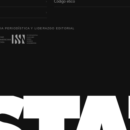
Código etico
›
›
IA PERIODÍSTICA Y LIDERAZGO EDITORIAL