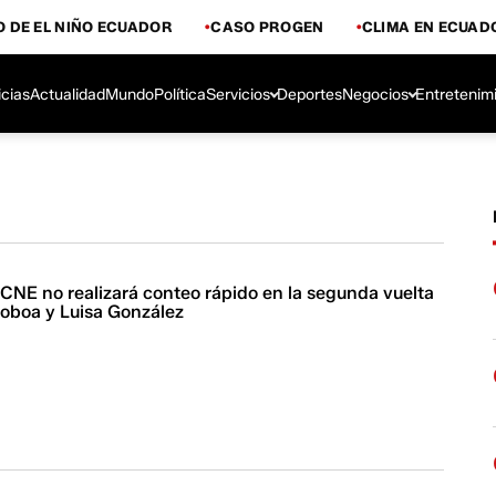
 DE EL NIÑO ECUADOR
CASO PROGEN
CLIMA EN ECUAD
icias
Actualidad
Mundo
Política
Servicios
Deportes
Negocios
Entretenim
 CNE no realizará conteo rápido en la segunda vuelta
Noboa y Luisa González