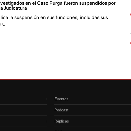
investigados en el Caso Purga fueron suspendidos por
la Judicatura
ica la suspensión en sus funciones, incluidas sus
es.
Eventos
›
Podcast
›
Réplicas
›