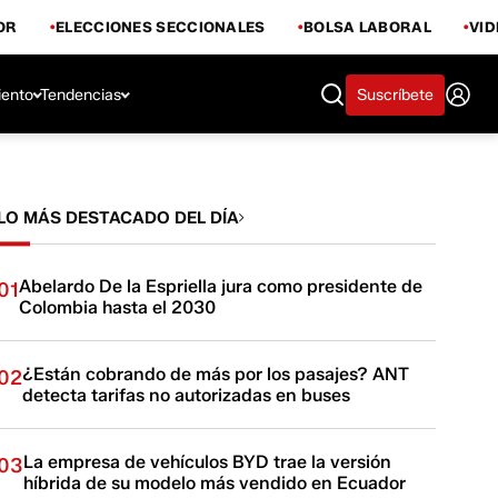
OR
ELECCIONES SECCIONALES
BOLSA LABORAL
VI
iento
Tendencias
Suscríbete
LO MÁS DESTACADO DEL DÍA
Abelardo De la Espriella jura como presidente de
01
Colombia hasta el 2030
¿Están cobrando de más por los pasajes? ANT
02
detecta tarifas no autorizadas en buses
La empresa de vehículos BYD trae la versión
03
híbrida de su modelo más vendido en Ecuador