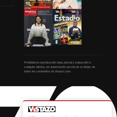
›
Prohibida la reproducción total, parcial y traducción a
cualquier idioma, sin autorización escrita de su titular, de
todos los contenidos de Vistazo.com.